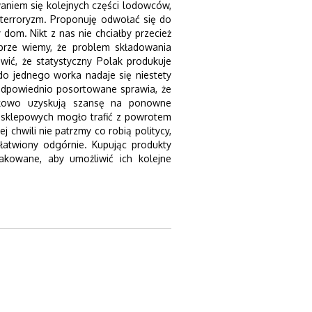
aniem się kolejnych części lodowców,
-terroryzm. Proponuję odwołać się do
 dom. Nikt z nas nie chciałby przecież
rze wiemy, że problem składowania
ić, że statystyczny Polak produkuje
o jednego worka nadaje się niestety
 odpowiednio posortowane sprawia, że
atkowo uzyskują szansę na ponowne
k sklepowych mogło trafić z powrotem
chwili nie patrzmy co robią politycy,
łatwiony odgórnie. Kupując produkty
kowane, aby umożliwić ich kolejne