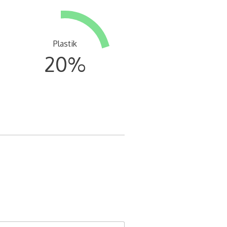
Plastik
20
%