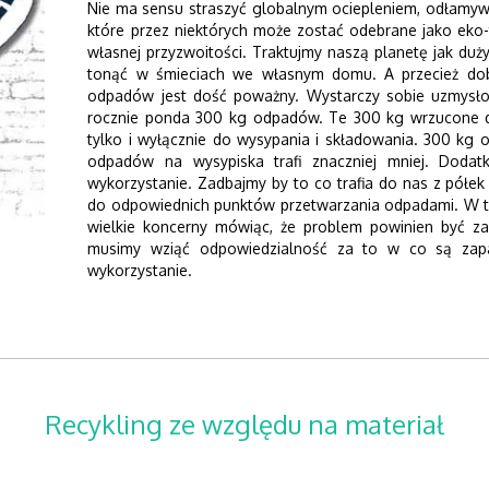
Nie ma sensu straszyć globalnym ociepleniem, odłamyw
które przez niektórych może zostać odebrane jako eko
własnej przyzwoitości. Traktujmy naszą planetę jak duży
tonąć w śmieciach we własnym domu. A przecież dob
odpadów jest dość poważny. Wystarczy sobie uzmysłow
rocznie ponda 300 kg odpadów. Te 300 kg wrzucone d
tylko i wyłącznie do wysypania i składowania. 300 kg
odpadów na wysypiska trafi znaczniej mniej. Dod
wykorzystanie. Zadbajmy by to co trafia do nas z półe
do odpowiednich punktów przetwarzania odpadami. W tej 
wielkie koncerny mówiąc, że problem powinien być za
musimy wziąć odpowiedzialność za to w co są zapa
wykorzystanie.
Recykling ze względu na materiał